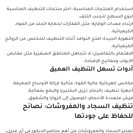
استخدام المنتجات المناسبة
: اختر منتجات التنظيف المناسبة
لنوع السطح لتجنب التلف.
ارتداء معدات الوقاية
: مثل القفازات لحماية الجلد من المواد
الكيميائية.
التهوية الجيدة
: افتح النوافذ أثناء التنظيف للتخلص من الروائح
الكيميائية.
الاهتمام بالتفاصيل
: لا تتجاهل المناطق الصغيرة مثل مقابض
الأبواب ومفاتيح الإضاءة.
أدوات تسهل التنظيف العميق
مكانس كهربائية عالية القوة
: مثالية لإزالة الأوساخ العميقة.
أجهزة تنظيف بالبخار
: تزيل البكتيريا والبقع بفعالية.
فرش متعددة الأحجام
: للوصول إلى الزوايا والشقوق.
تنظيف السجاد والمفروشات: نصائح
للحفاظ على جودتها
تعتبر السجاد والمفروشات من أهم عناصر الديكور في أي منزل،