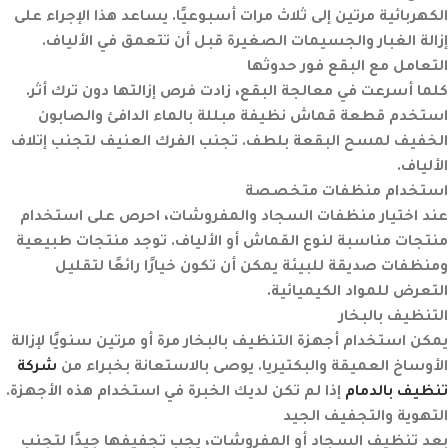
الكهربائية مرتين إلى ثلاث مرات أسبوعيًا. يساعد هذا الإجراء على
إزالة الغبار والجسيمات الصغيرة قبل أن تتعمق في الألياف.
التعامل مع البقع فور حدوثها
كلما أسرعت في معالجة البقع، زادت فرص إزالتها دون ترك أثر.
استخدم قطعة قماش نظيفة مبللة بالماء الدافئ والصابون
الخفيف لمسح البقعة بلطف. تجنب الفرك العنيف لتجنب إتلاف
الألياف.
استخدام منظفات متخصصة
عند اختيار منظفات السجاد والمفروشات، احرص على استخدام
منتجات مناسبة لنوع القماش أو الألياف. توجد منتجات طبيعية
ومنظفات صديقة للبيئة يمكن أن تكون خيارًا رائعًا لتقليل
التعرض للمواد الكيميائية.
التنظيف بالبخار
يمكن استخدام أجهزة التنظيف بالبخار مرة أو مرتين سنويًا لإزالة
الأوساخ العميقة والبكتيريا. يوصى بالاستعانة بخبراء من
شركة
تنظيف بالدمام
إذا لم تكن لديك الخبرة في استخدام هذه الأجهزة.
التهوية والتجفيف الجيد
بعد تنظيف السجاد أو المفروشات، يجب تجفيفها جيدًا لتجنب