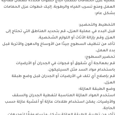
عملية عزل الحمامات تتطلب اتباع خطوات محددة لضمان فعالية
العمل ومنع تسرب المياه والرطوبة. إليك خطوات عزل الحمامات
بشكل عام:
التخطيط والتحضير:
قبل البدء في عملية العزل، قم بتحديد المناطق التي تحتاج إلى
العزل وقم بإزالة الأثاث أو اللوازم الشخصية.
تأكد من تنظيف السطوح جيدًا من الأوساخ والدهون والأتربة قبل
بدء العمل.
تحضير السطوح:
قم بمعالجة أي شقوق أو فجوات في الجدران أو الأرضيات
باستخدام مواد السد مثل السيليكون.
قم بإصلاح أي تلف في الأرضيات أو الجدران قبل وضع طبقة
العزل.
وضع الطبقة العازلة:
استخدم المواد العازلة المناسبة لتغطية الجدران والسقف
والأرضيات. يمكن استخدام طلاءات عازلة أو أغشية عازلة حسب
الحاجة.