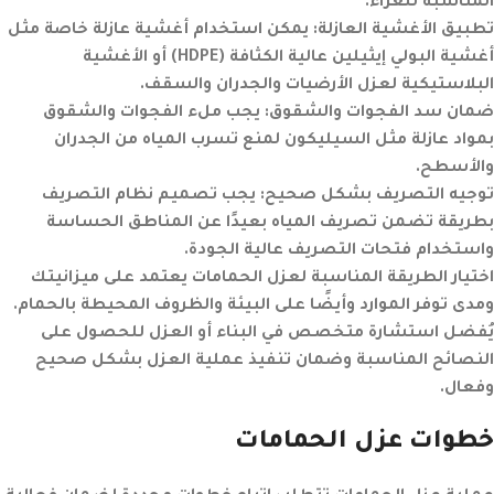
المناسبة للغراء.
تطبيق الأغشية العازلة:
يمكن استخدام أغشية عازلة خاصة مثل
أغشية البولي إيثيلين عالية الكثافة (HDPE) أو الأغشية
البلاستيكية لعزل الأرضيات والجدران والسقف.
ضمان سد الفجوات والشقوق:
يجب ملء الفجوات والشقوق
بمواد عازلة مثل السيليكون لمنع تسرب المياه من الجدران
والأسطح.
توجيه التصريف بشكل صحيح:
يجب تصميم نظام التصريف
بطريقة تضمن تصريف المياه بعيدًا عن المناطق الحساسة
واستخدام فتحات التصريف عالية الجودة.
اختيار الطريقة المناسبة لعزل الحمامات يعتمد على ميزانيتك
ومدى توفر الموارد وأيضًا على البيئة والظروف المحيطة بالحمام.
يُفضل استشارة متخصص في البناء أو العزل للحصول على
النصائح المناسبة وضمان تنفيذ عملية العزل بشكل صحيح
وفعال.
خطوات عزل الحمامات