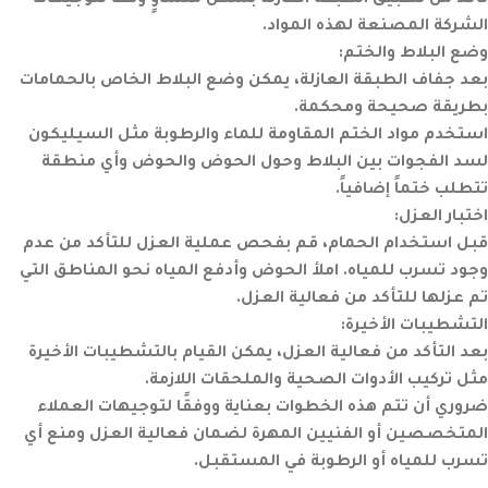
تأكد من تطبيق الطبقة العازلة بشكل متساوٍ وفقًا لتوجيهات
الشركة المصنعة لهذه المواد.
وضع البلاط والختم:
بعد جفاف الطبقة العازلة، يمكن وضع البلاط الخاص بالحمامات
بطريقة صحيحة ومحكمة.
استخدم مواد الختم المقاومة للماء والرطوبة مثل السيليكون
لسد الفجوات بين البلاط وحول الحوض والحوض وأي منطقة
تتطلب ختماً إضافياً.
اختبار العزل:
قبل استخدام الحمام، قم بفحص عملية العزل للتأكد من عدم
وجود تسرب للمياه. املأ الحوض وأدفع المياه نحو المناطق التي
تم عزلها للتأكد من فعالية العزل.
التشطيبات الأخيرة:
بعد التأكد من فعالية العزل، يمكن القيام بالتشطيبات الأخيرة
مثل تركيب الأدوات الصحية والملحقات اللازمة.
ضروري أن تتم هذه الخطوات بعناية ووفقًا لتوجيهات العملاء
المتخصصين أو الفنيين المهرة لضمان فعالية العزل ومنع أي
تسرب للمياه أو الرطوبة في المستقبل.