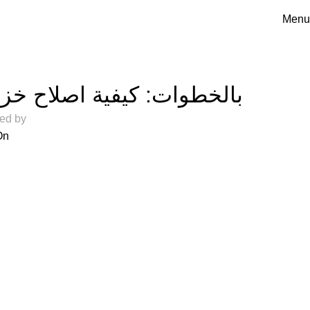
Menu
المدونة
بالخطوات: كيفية اصلاح خز
ed by
On فبراير 1