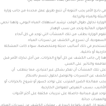
وسوف نوضح الأمر الخاص بهذه المنشآت فيما يلي:
في بادئ الأمر يجب التنويه أن تتبع طريق عمل محددة من جانب وزارة
البيئة والمياه والزراعة.
الوزارة تحاول طوال الوقت ترشيد استهلاك المياه اليومي، ولهذا تحمي
الموارد المائية وتحد من نسب الإهدار.
تقوم الوزارة بطلب من تلك المنشآت التي توجد في كل أنحاء
السعودية، أن تسرع في الكشف عن تسربات المياه.
تستخدم في ذلك أساليب حديثة ومتخصصة، سواء كانت المشكلة
خارجية أو داخلية،.
هذا إلى جانب الكشف عن كل أنواع الخزانات، من أجل تدارك الأمر قبل
تفاقمه والتاثير على المبنى.
على تلك المنشآت أن تفكر بشكل غير اعتيادي، مما يتطلب أن
تكشف عن التسربات والتوصل لحلول تتسم بالابتكار.
يجب معالجة الضرر المترتب على تواجد كسور أو شروخ بالخزانات أو
الأنابيب، بسبب التعرض للعوامل الخارجية.
توجد فرق ميدانية حاصلة على تدريبات مكثفة على أكثر الأدوات
والمعدات حداثة.
تتمتع كل الفرق بكفاءة كبيرة في عمليات الكشف عن تسربات المياه،