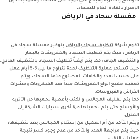
الأوساخ و الأتربة والبقع التي توجد على السجاد والموكيت دون
الإضرار بالمادة الخام للسجاد.
مغسلة سجاد في
الرياض
تقوم شركة
تنظيف سجاد بالرياض
بتوفير مغسلة سجاد في
الرياض
، حيث يتم تنظيف السجاد والمفروشات بالبخار
والتنظيف الجاف، كما يتم أيضاً تنظيف السجاد بالتنظيف العادي.
حيث تستمر عملية التنظيف لمدة تتراوح ما بين 3-5 أيام عمل
على حسب العدد والخامات المصنوع منها السجاد، ويتم
تعقيم جميع انواع المفروشات جيداً ضد الميكروبات وحشرات
الفراش والفيروسات.
كما يتم تغليف المجالس والكنب بأغطية تحميها من الأتربة
والأوساخ حتى يتم تحميلها مرة أخرى بسيارات الشركة إلى
المنزل.
ويتم التأكد من أم العميل من إستلام المجالس بعد تنظيفها،
حيث يتم مراجعة العدد والتأكد من عدم وجود كسر نتيجة
عمليات النقل.