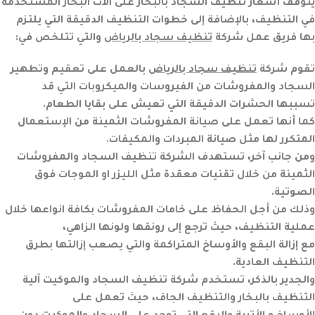
يتوقف أسعار تنظيف السجاد بالبخار على آلات البخار المستخدمة
في التنظيف، بالإضافة إلى خطوات التنظيف الدقيقة التي يلتزم
بها فريق عمل شركة
تنظيف سجاد بالرياض
والتي تتلخص في:
تقوم شركة
تنظيف سجاد بالرياض
بالعمل على تعقيم وتطهير
السجاد والمفروشات من الفيروسات والميكروبات التي قد
تسببها الحشرات الدقيقة التي تعيش على بقايا الطعام.
كما أنها تعمل على صيانة المفروشات الثمينة من الإستعمال
المتكرر لها مثل صيانة المبردات والمكيفات.
ومن جانب آخر، تستهدف الشركة تنظيف السجاد والمفروشات
الثمينة من خلال تقنيات معقدة مثل الليزر او الموجات فوق
الصوتية.
وذلك من أجل الحفاظ على خامات المفروشات بكافة انواعها خلال
عملية التنظيف، حيث ترجع إلى رونقها ولونها الزاهي،
مع إزالة البقع والأوساخ المتراكمة والتي يصعب إزالتها بطرق
التنظيف العادية.
والجدير بالذكر، تستخدم
شركة تنظيف السجاد والموكيت
آلية
التنظيف بالبخار والتنظيف الجاف، حيث تعمل على