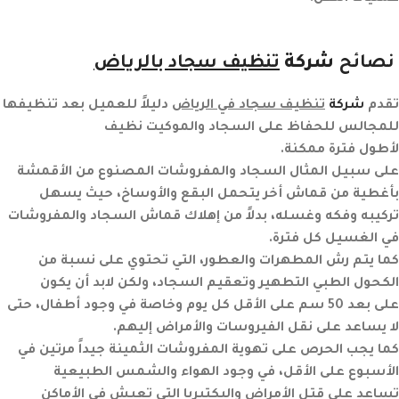
نصائح
شركة
تنظيف سجاد بالرياض
تقدم
شركة
تنظيف
سجاد في الرياض
دليلاً للعميل بعد تنظيفها
للمجالس للحفاظ على السجاد والموكيت نظيف
لأطول فترة ممكنة.
على سبيل المثال السجاد والمفروشات المصنوع من الأقمشة
بأغطية من قماش أخر يتحمل البقع والأوساخ، حيث يسهل
تركيبه وفكه وغسله، بدلاً من إهلاك قماش السجاد والمفروشات
في الغسيل كل فترة.
كما يتم رش المطهرات والعطور، التي تحتوي على نسبة من
الكحول الطبي التطهير وتعقيم السجاد، ولكن لابد أن يكون
على بعد 50 سم على الأقل كل يوم وخاصة في وجود أطفال، حتى
لا يساعد على نقل الفيروسات والأمراض إليهم.
كما يجب الحرص على تهوية المفروشات الثمينة جيداً مرتين في
الأسبوع على الأقل، في وجود الهواء والشمس الطبيعية
تساعد على قتل الأمراض والبكتيريا التي تعيش في الأماكن