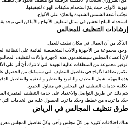
من الضروري استخدام الأقمشة الرقيقة مع منظف الجلود في تنظيف الأل
تهوية الألواح، حيث يتمّ استخدام مكيفات الهواء لتجفيفها.
تجنّب أشعة الشمس الشديدة والحارّة على الألواح.
استخدام الملح الخشن في سائل لتنظيف الألواح والأماكن التي توجد بقع 
إرشادات التنظيف للمجالس
التأكّد من أن العمال في مكان نظيف للعمل.
وجود مجموعة من الأجهزة والآلات المتخصصة القائمة على النظافة الع
لأنّ أعضاء المجلس سيستخدمون هذه الأجهزة والآلات لتنظيف المجالس 
توفير مجموعة من المنظفات عالية الجودة التي لا تترك أيّ أثر على الأل
تكمن نظافة الألواح في تفاصيل التنظيف التي ستمكنك من الحصول عل
هذه المهمّة تشمل التنظيف والتلميع والتعطير والتعقيم والتفاصيل الدقيق
تكلفة خدمات التنظيف في المجلس في متناول الجميع.
يتم ذلك عن طريق التواصل والاعتماد على خدمة التنظيف المتميزة الم
حدّد ما تريده من خطط، وحدّد ما تريد الحصول عليه من الخدمات التي
طرق تنظيف المجالس في الرياض
هناك اختلافات كثيرة بين كلّ مجلس وآخر، وكلّ تفاصيل المجلس معروف