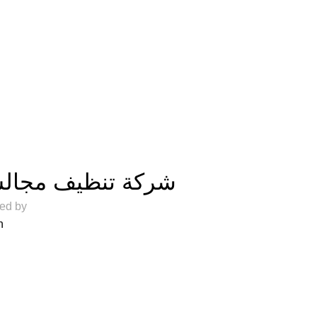
المدونة
شركة تنظيف مجالس بالري
ed by
On أ