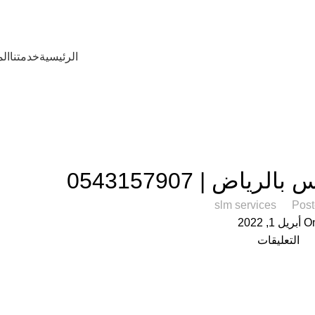
الرئيسية
خدمتنا
الم
خدمات التنظيف
اض | 0543157907
slm services
Post
بريل 1, 2022
التعليقات