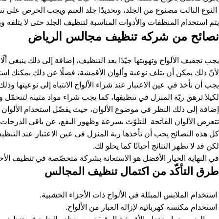
النوع الثالث مصنوع من الجلد، وتحديدًا جلد الغنم ويجب الحرص على تن
يتم استخدام المنظفات والأدوات المناسبة لتنظيف الجلد حتى لا يتلفه ويترك
نصائح من شركه تنظيف مجالس الرياض
يجب تجفيف الألواح وتهويتها جيّدًا بعد التنظيف، إضافة إلى ذلك ينبغي أل
لأنّ ذلك يمكن أن يتلف نوعية وألوان الأقمشة، فضلًا عن ذلك يمكنك استخ
يجب أن نأخذ في عين الاعتبار عند شراء الألواح الانتباه إلى نوعيتها وذلك
لكيلا ترهق ربّة المنزل في تنظيفها، كما يجب شراء مواد متينة لتتحمّل و
إضافة إلى ذلك النظر في موضوع الألوان، حيث يفضّل استخدام الألوان الغ
تتعرض الألوان الفاتحة للتلوّث بسرعة وظهور البقع، عن باقي الدرجا
كل هذه النصائح يجب أن تأخذها ربة المنزل في عين الاعتبار عند التنظي
لكن قد لا تظهر النتائج أحيانًا كما يحلو لك.
في النهاية الخيار الأفضل هو الاستعانة بشركة متخصّصة في تنظيف الأخ
طرق التأكّد من اكتمال
تنظيف المجالس
استخدام الملابس المبللة في الألواح ذات الأجزاء الخشبية.
استخدام مكنسة كهربائية لإزالة الغبار من الألواح.