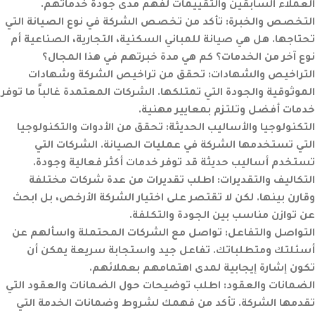
العملاء السابقين والتقييمات لفهم مدى جودة خدماتهم.
التخصص والخبرة
:
تأكد من تخصص الشركة في نوع الصيانة التي
تحتاجها. هل هي صيانة للمباني السكنية، التجارية، الصناعية أم
نوع آخر من الخدمات؟ كم هي مدة خبرتهم في هذا المجال؟
التراخيص والشهادات
:
تحقق من تراخيص الشركة وشهادات
الموثوقية والجودة التي تمتلكها. الشركات المعتمدة غالباً ما توفر
خدمات أفضل وتلتزم بمعايير مهنية.
التكنولوجيا والأساليب الحديثة
:
تحقق من الأدوات والتكنولوجيا
التي تستخدمها الشركة في عمليات الصيانة. الشركات التي
تستخدم أساليب حديثة قد توفر خدمات أكثر فعالية وجودة.
التكاليف والتقديرات
:
اطلب تقديرات من عدة شركات مختلفة
وقارن بينها. لكن لا تقتصر على اختيار الشركة الأرخص، بل ابحث
عن توازن مناسب بين الجودة والتكلفة.
التواصل والتفاعل
:
تواصل مع الشركات المحتملة واسألهم عن
أسئلتك ومتطلباتك. تفاعل جيد واستجابة سريعة يمكن أن
تكون إشارة إيجابية لمدى اهتمامهم بعملائهم.
الضمانات والعقود
:
اطلب توضيحات حول الضمانات والعقود التي
تقدمها الشركة. تأكد من فهمك لشروط وضمانات الخدمة التي