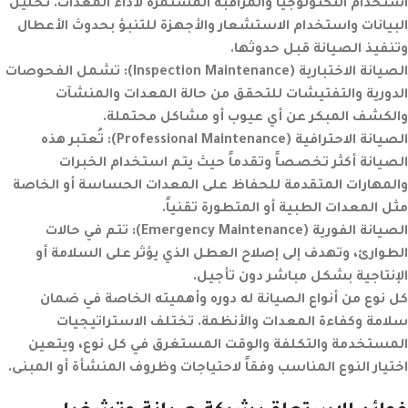
استخدام التكنولوجيا والمراقبة المستمرة لأداء المعدات. تحليل
البيانات واستخدام الاستشعار والأجهزة للتنبؤ بحدوث الأعطال
وتنفيذ الصيانة قبل حدوثها.
الصيانة الاختبارية
(Inspection Maintenance):
تشمل الفحوصات
الدورية والتفتيشات للتحقق من حالة المعدات والمنشآت
والكشف المبكر عن أي عيوب أو مشاكل محتملة.
الصيانة الاحترافية
(Professional Maintenance):
تُعتبر هذه
الصيانة أكثر تخصصاً وتقدماً حيث يتم استخدام الخبرات
والمهارات المتقدمة للحفاظ على المعدات الحساسة أو الخاصة
مثل المعدات الطبية أو المتطورة تقنياً.
الصيانة الفورية
(Emergency Maintenance):
تتم في حالات
الطوارئ، وتهدف إلى إصلاح العطل الذي يؤثر على السلامة أو
الإنتاجية بشكل مباشر دون تأجيل.
كل نوع من أنواع الصيانة له دوره وأهميته الخاصة في ضمان
سلامة وكفاءة المعدات والأنظمة. تختلف الاستراتيجيات
المستخدمة والتكلفة والوقت المستغرق في كل نوع، ويتعين
اختيار النوع المناسب وفقاً لاحتياجات وظروف المنشأة أو المبنى.