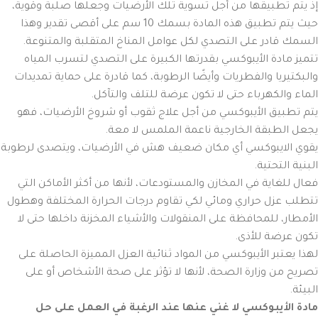
إذ يتم تطبيقها من أجل تسوية تلك الأرضيات وجعلها صلبة وقوية،
حيث يتم تطبيق هذه المادة بسمك 10 سم على أقصى تقدير وهذا
السمك قادر على التصدي لكل عوامل المناخ المتقلبة والمتنوعة.
تتميز مادة الأيبوكسي بقدرتها الكبيرة على التصدي لتسرب المياه
والبكتيريا والفطريات وأيضًا الرطوبة، كما قادرة على حماية تمديدات
الماء والكهرباء حتى لا تكون عرضة للتلف والتآكل.
يتم تطبيق الأيبوكسي من أجل علاج ثقوب أو شروخ الأرضيات، فهو
يجعل الطبقة الخارجية ناعمة الملمس لا معة.
يقوي الايبوكسي أي مكان ضعيف هش في الأرضيات، ويتصدى لرطوبة
البنية التحتية.
فعال للغاية في المخازن والمستودعات، لأنها من أكثر الأماكن التي
تتطلب عزل حراري ومائي لكي تقاوم درجات الحرارة المختلفة وهطول
الأمطار، للمحافظة على المنقولات والأشياء المخزنة داخلها حتى لا
تكون عرضة للأذى.
لهذا يعتبر الأيبوكسي من المواد ثنائية العزل المميزة الحاصلة على
تصريح من وزارة الصحة، لأنها لا تؤثر على صحة الأشخاص أو على
البيئة.
مادة الأيبوكسي لا غني عنها عند الرغبة في العمل على حل