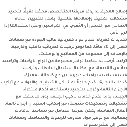
إصلاح المكيفات:
يوفر فريقنا المتخصص فحصًا دقيقًا لتحديد
مشكلات المكيف وإصلاحها بفاعلية. يمكن للفنيين اللحام
التعامل مع الكسور أو الثقوب في المواسير، وحتى استبدالها إذا
لزم الأمر.
تمديدات كهرباء:
نقدم مواد كهربائية عالية الجودة مع ضمانات
تصل إلى 20 عامًا. كما نوفر تركيبات كهربائية داخلية وخارجية،
بالإضافة إلى مجموعة من المفاتيح والوصلات.
تركيب أرضيات:
يمكننا توفير مجموعة من أنواع الأرضيات وتركيبها
بدلاً من القديمة، مع إمكانية استبدال البلاطات وتركيب
فسيفساء، سيراميك، وبورسلين مع ضمانات مميزة.
خدمات النجارة:
نقدم حلولاً لمشاكل الشبابيك والأبواب، مع تركيب
الأجزاء التالفة وفرص للتجديد باستخدام أفكار مبتكرة.
الجبس بورد:
نقدم خدمات تركيب الجبس بورد للأسقف مع
تشكيلات وتصميمات متنوعة، مع إمكانية استبدال أجزاء تالفة.
أعمال النقاشة:
يمكن لفرقنا التعامل مع تساقط الدهانات
بفعالية، مع توفير مواد مقاومة للرطوبة والتساقط، وضمانات
تصل إلى عشر سنوات.