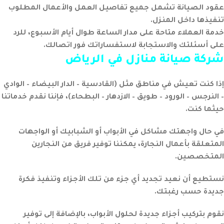
عقود الصيانة تشمل جميع تفاصيل العمل والأعمال المطلوب
تنفيذها داخل المنزل.
خدمة العملاء متاحة على مدار الساعة طوال أيام الأسبوع، للرد
على أسئلتك والاستجابة لاستفساراتك فور اتصالك.
شركة صيانة منازل في الرياض
إذا كنت تعيش في مناطق مثل (القادسية – الدار البيضاء – الوادي
– النرجس – الورود – طويق – الازدهار – البطحاء)، فإننا نقدم خدماتنا
حيثما كنت.
في حال واجهتك مشاكل في الأبواب أو الشبابيك أو الواجهات
المتعلقة بأعمال النجارة، يمكننا توفير فريق من النجارين
المتخصصين.
نستطيع أن نعيد تجديد أي جزء من تلك الأجزاء وتنفيذ فكرة
جديدة حسب رغبتك.
نقوم بتركيب أجزاء جديدة لحلول الأبواب، بالإضافة إلى توفير