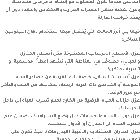
أساسي عندما يكون المطلوب هو إنشاء حاجز مائي متماسك
ومرن يمكنه تحمل التغيرات الحرارية والانكماش والتمدد دون أن
يفقد خواصه العازلة.
فيما يلي أبرز الحالات التي يُفضل فيها استخدام دهان البيتومين
الساخن:
عزل الأسطح الخرسانية المكشوفة
مثل أسطح المنازل
والمباني، خصوصًا في المناطق التي تشهد أمطارًا موسمية أو
تسربات متكررة.
عزل أساسات المباني
، خاصة تلك القريبة من مصادر المياه
الجوفية أو المناطق ذات التربة الرطبة، لحمايتها من التلف والتآكل
مع مرور الوقت.
عزل خزانات المياه الأرضية
من الخارج لمنع تسرب المياه إلى داخل
الخرسانة.
عزل دورات المياه والحمامات
قبل وضع السيراميك، لضمان عدم
تسرب المياه إلى الجدران أو الأدوار السفلية.
عزل الجدران الاستنادية والأقبية (البدرومات)
، حيث تكون على