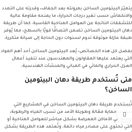
يتميّز البيتومين الساخن بمرونته بعد الجفاف، وقدرته على التمدد
والانكماش حسب تغير درجات الحرارة، ما يمنحه مقاومة عالية
للتشققات الناتجة عن العوامل المناخية القاسية. كما أن
طريقة
دهان البيتومين الساخن
تضمن التصاقًا قويًا بالسطح، مما يُوفر
طبقة عازلة موثوقة تدوم لسنوات دون الحاجة إلى صيانة متكررة.
بفضل كل هذه الخصائص، يُعد البيتومين الساخن أحد أهم المواد
التي يعتمد عليها المقاولون والمهندسون عند تنفيذ أعمال
العزل الحراري والمائي في المباني والمنشآت الهندسية.
متى تُستخدم طريقة دهان البيتومين
الساخن؟
تُستخدم
طريقة دهان البيتومين الساخن
في المشاريع التي
تتطلب حماية فعّالة وطويلة الأمد من تسرب المياه والرطوبة،
خاصة في الأماكن المعرضة بشكل مباشر للعوامل المناخية أو
التي تحتوي على مصادر مياه دائمة. وتُعتمد هذه الطريقة بشكل