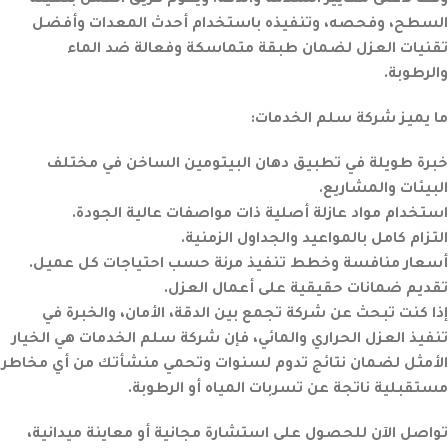
وفقًا لأعلى معايير السلامة والدقة. ويقوم فريق العمل بتهيئة
السطح، وفحصه، وتنفيذه باستخدام أحدث المعدات وأفضل
تقنيات العزل لضمان طبقة متماسكة وفعالة ضد الماء
والرطوبة.
ما يميز
شركة سلم الخدمات
:
خبرة طويلة في تطبيق دهان البيتومين الساخن في مختلف
البيئات والمشاريع.
استخدام مواد عازلة أصلية ذات مواصفات عالية الجودة.
التزام كامل بالمواعيد والجداول الزمنية.
أسعار منافسة وخطط تنفيذ مرنة حسب احتياجات كل عميل.
تقديم ضمانات حقيقية على أعمال العزل.
إذا كنت تبحث عن شركة تجمع بين الدقة، الأمان، والخبرة في
تنفيذ العزل الحراري والمائي، فإن
شركة سلم الخدمات
هي الخيار
الأمثل لضمان نتائج تدوم لسنوات وتحمي منشأتك من أي مخاطر
مستقبلية ناتجة عن تسربات المياه أو الرطوبة.
تواصل الآن للحصول على استشارة مجانية أو معاينة ميدانية،