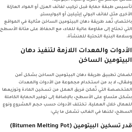
تماس مباشر مع التربة والمياه الجوفية.
تأسيس طبقة حماية قبل تركيب لفائف العزل أو المواد العازلة
الأخرى
مثل لفائف البولي إيثيلين أو البوليستر.
باختصار، تُعد
طريقة دهان البيتومين الساخن
مثالية في المواقع
التي تحتاج إلى مقاومة عالية للماء، مع الحفاظ على متانة الأسطح
وسلامة البنية التحتية للمنشأة.
الأدوات والمعدات اللازمة لتنفيذ دهان
البيتومين الساخن
لضمان تطبيق
طريقة دهان البيتومين الساخن
بشكل آمن
وفعّال، لا بد من استخدام مجموعة من الأدوات والمعدات
المتخصصة التي تُمكن فريق العمل من تسخين المادة وتوزيعها
بشكل متساوٍ على الأسطح، بالإضافة إلى توفير الحماية الكاملة
للعمال خلال العملية. تختلف الأدوات حسب حجم المشروع ونوع
السطح، لكنها في الغالب تشمل ما يلي:
قدر تسخين البيتومين
(Bitumen Melting Pot)