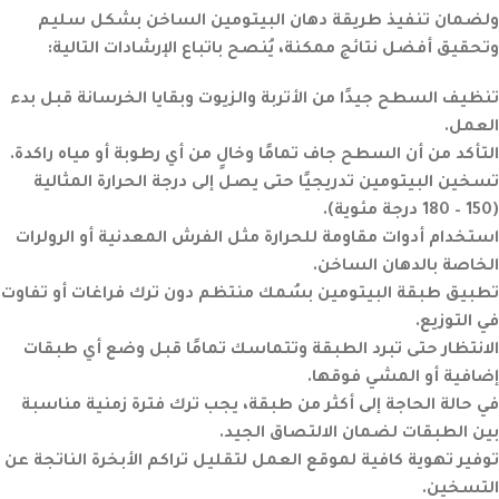
ولضمان تنفيذ طريقة دهان البيتومين الساخن بشكل سليم
وتحقيق أفضل نتائج ممكنة، يُنصح باتباع الإرشادات التالية:
تنظيف السطح جيدًا من الأتربة والزيوت وبقايا الخرسانة قبل بدء
العمل.
التأكد من أن السطح جاف تمامًا وخالٍ من أي رطوبة أو مياه راكدة.
تسخين البيتومين تدريجيًا حتى يصل إلى درجة الحرارة المثالية
(150 – 180 درجة مئوية).
استخدام أدوات مقاومة للحرارة مثل الفرش المعدنية أو الرولرات
الخاصة بالدهان الساخن.
تطبيق طبقة البيتومين بسُمك منتظم دون ترك فراغات أو تفاوت
في التوزيع.
الانتظار حتى تبرد الطبقة وتتماسك تمامًا قبل وضع أي طبقات
إضافية أو المشي فوقها.
في حالة الحاجة إلى أكثر من طبقة، يجب ترك فترة زمنية مناسبة
بين الطبقات لضمان الالتصاق الجيد.
توفير تهوية كافية لموقع العمل لتقليل تراكم الأبخرة الناتجة عن
التسخين.