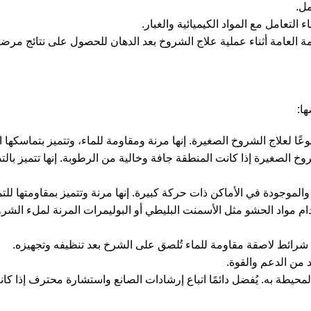
مل.
التعامل مع المواد الكيميائية والغبار.
مة العامة أثناء عملية علاج الشروخ بعد الدهان للحصول على نتائج مرضي
ا:
وعًا لعلاج الشروخ الصغيرة. إنها مرنة ومقاومة للماء، وتتميز بتماسكها ا
لشروخ الصغيرة إذا كانت المنطقة جافة وخالية من الرطوبة. إنها تتميز بالت
 والموجودة في الأماكن ذات حركة كبيرة. إنها مرنة وتتميز بمقاومتها للت
دام مواد الحشو مثل الأسمنت البليطي أو البوليمرات المرنة لملء الش
ا شرائط لاصقة مقاومة للماء تُلصق على الشرخ بعد تنظيفه وتجهيزه.
د من الدعم والقوة.
طة به. يُفضل دائمًا اتباع إرشادات الصانع واستشارة محترف إذا كا