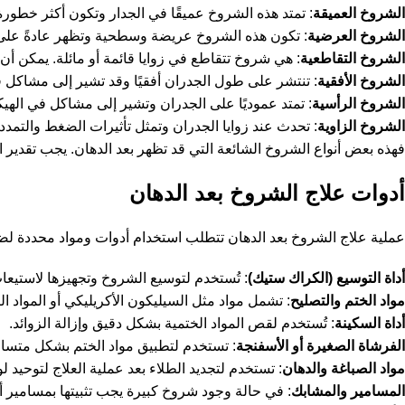
الشروخ العميقة
: تمتد هذه الشروخ عميقًا في الجدار وتكون أكثر خطورة
الشروخ العرضية
: تكون هذه الشروخ عريضة وسطحية وتظهر عادةً على ا
الشروخ التقاطعية
: هي شروخ تتقاطع في زوايا قائمة أو مائلة. يمكن أن
الشروخ الأفقية
: تنتشر على طول الجدران أفقيًا وقد تشير إلى مشاكل ف
الشروخ الرأسية
: تمتد عموديًا على الجدران وتشير إلى مشاكل في الهيكل
الشروخ الزاوية
: تحدث عند زوايا الجدران وتمثل تأثيرات الضغط والتمدد.
فهذه بعض أنواع الشروخ الشائعة التي قد تظهر بعد الدهان. يجب تقدير 
أدوات علاج الشروخ بعد الدهان
عملية علاج الشروخ بعد الدهان تتطلب استخدام أدوات ومواد محددة لضما
أداة التوسيع (الكراك ستيك)
: تُستخدم لتوسيع الشروخ وتجهيزها لاستيعاب
مواد الختم والتصليح
: تشمل مواد مثل السيليكون الأكريليكي أو المواد ا
أداة السكينة
: تُستخدم لقص المواد الختمية بشكل دقيق وإزالة الزوائد.
الفرشاة الصغيرة أو الأسفنجة
: تستخدم لتطبيق مواد الختم بشكل متساو
مواد الصباغة والدهان
: تستخدم لتجديد الطلاء بعد عملية العلاج لتوحيد لو
المسامير والمشابك
: في حالة وجود شروخ كبيرة يجب تثبيتها بمسامير أ