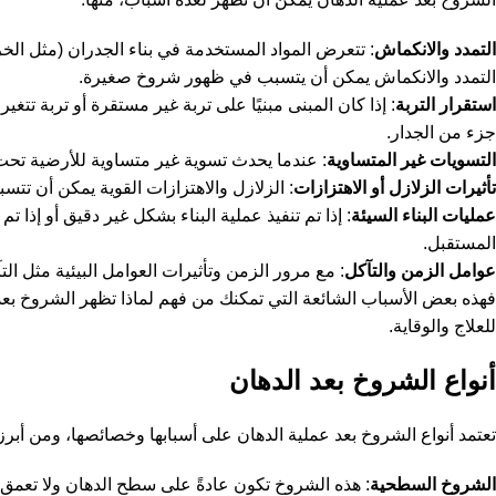
التمدد والانكماش
: تتعرض المواد المستخدمة في بناء الجدران (مثل ال
التمدد والانكماش يمكن أن يتسبب في ظهور شروخ صغيرة.
استقرار التربة
: إذا كان المبنى مبنيًا على تربة غير مستقرة أو تربة ت
جزء من الجدار.
التسويات غير المتساوية
: عندما يحدث تسوية غير متساوية للأرضية تح
تأثيرات الزلازل أو الاهتزازات
: الزلازل والاهتزازات القوية يمكن أن ت
عمليات البناء السيئة
: إذا تم تنفيذ عملية البناء بشكل غير دقيق أو إ
المستقبل.
عوامل الزمن والتآكل
: مع مرور الزمن وتأثيرات العوامل البيئية مثل ا
فهذه بعض الأسباب الشائعة التي تمكنك من فهم لماذا تظهر الشروخ بعد 
للعلاج والوقاية.
أنواع الشروخ بعد الدهان
تعتمد أنواع الشروخ بعد عملية الدهان على أسبابها وخصائصها، ومن أبرز 
الشروخ السطحية
: هذه الشروخ تكون عادةً على سطح الدهان ولا تعمق كث