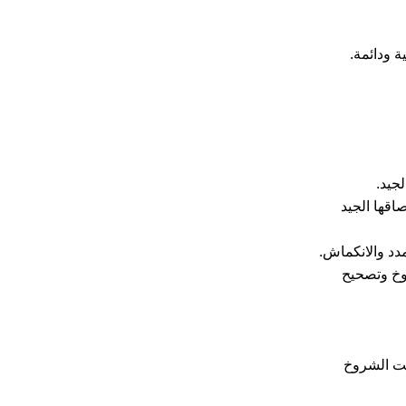
ة ودائمة.
لجيد.
صاقها الجيد
مدد والانكماش.
روخ وتصحيح
نت الشروخ