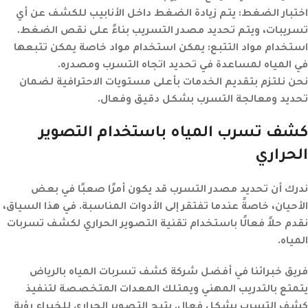
اختبار الضغط:
يتم زيادة الضغط داخل الأنابيب للكشف عن أي
تسريبات، ويتم تحديد مصدر التسريب بناءً على نقص الضغط.
استخدام مواد التتبع:
يمكن استخدام مواد خاصة يمكن تتبعها
في المياه لمساعدة في تحديد اتجاه التسرب ومصدره.
نحن نلتزم بتقديم الخدمات بأعلى مستويات الاحترافية لضمان
تحديد ومعالجة التسرب بشكل دقيق وفعال.
كشف تسرب المياه باستخدام التصوير
الحراري
ندرك أن تحديد مصدر التسرب قد يكون أمرًا صعبًا في بعض
الأحيان، خاصةً عندما تفتقر إلى الأدوات المناسبة. في هذا السياق،
نقدم حلاً فعالًا باستخدام تقنية التصوير الحراري لكشف تسربات
المياه.
فريق خبرائنا في أفضل شركة كشف تسربات المياه بالرياض
يتمتع بالتدريب المهني ويمتلك المعدات المتخصصة لتنفيذ
كشف التسرب بشكل فعال. يتيح التصوير الحراري للخبراء رؤية