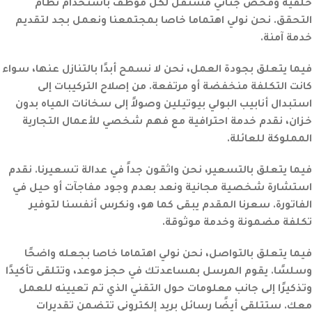
خلفية وفحص جنائي مستقل لكل موظف باستخدام نظام
التحقق. نحن نولي اهتماما خاصا بمجتمعنا ونعمل بجد لتقديم
خدمة آمنة.
فيما يتعلق بجودة العمل، نحن لا نسمح أبدًا بالتنازل عنها، سواء
كانت التكلفة منخفضة أو مرتفعة. من إصلاح التركيبات إلى
استبدال أنابيب البولي بيوتيلين وصولاً إلى سخانات المياه بدون
خزان، نقدم خدمة احترافية مع فهم شخصي للأعمال التجارية
المملوكة للعائلة.
فيما يتعلق بالتسعير، نحن واثقون جداً في عدالة تسعيرنا. نقدم
استشارة شخصية مجانية ونعد بعدم وجود مفاجآت أو حيل في
الفاتورة. سعرنا المقدم يبقى كما هو، ونكرس أنفسنا لتوفير
تكلفة مضمونة وخدمة موثوقة.
فيما يتعلق بالتواصل، نحن نولي اهتماما خاصا بجعله واضحًا
وسلسًا. يقوم المرسل بمساعدتك في حجز موعد، وتتلقى تأكيدًا
وتذكيرًا إلى جانب معلومات حول التقني الذي تم تعيينه للعمل
معك. ستتلقى أيضًا رسائل بريد إلكتروني تتضمن تقديرات