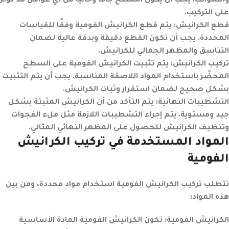
والشوائب. يجب أن يكون السطح جافًا وخاليًا من أي عوامل قد تؤثر
على التركيب.
قطع الكرانيش
:
يتم قطع الكرانيش الفومية وفقًا للقياسات
المحددة. يجب أن تكون القطع دقيقة وبدقة عالية لضمان
التناسق والمظهر الجمالي للكرانيش.
تركيب الكرانيش
:
يتم تثبيت الكرانيش الفومية على السطح
المحضّر باستخدام المواد اللاصقة المناسبة. يجب أن يتم التثبيت
بشكل صحيح لضمان استقرار وثبات الكرانيش.
التشطيبات النهائية
:
يتم التأكد من أن الكرانيش المثبتة بشكل
جيد ومستوية. يتم إجراء التشطيبات اللازمة مثل ملء الفجوات
وتنظيف الكرانيش للحصول على المظهر النهائي المثالي.
المواد المستخدمة في تركيب الكرانيش
الفومية
تتطلب تركيب الكرانيش الفومية استخدام مواد محددة، ومن بين
هذه المواد:
الكرانيش الفومية
:
تكون الكرانيش الفومية المادة الأساسية