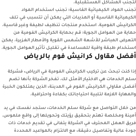
لتجنب المشاكل المستقبلية.
تجنب المواد الكيميائية القاسية
:
تجنب استخدام المواد
الكيميائية القاسية أو المذيبات التي يمكن أن تتسبب في تلف
الكرانيش الفومية. استخدم منتجات تنظيف لطيفة وغير قاسية.
حماية من العوامل الجوية
:
قم بحماية الكرانيش الفومية من
التعرض المباشر للأشعة الشمس القوية والأمطار الغزيرة. يمكن
استخدام طبقة واقية للمساعدة في تقليل تأثير العوامل الجوية.
أفضل مقاول كرانيش فوم بالرياض
إذا كنت تبحث عن تركيب الكرانيش الفومية في الرياض، فشركة
سلم الخدمات هي الاختيار الأمثل لك. تفخر الشركة بأنها تضم
أفضل مقاولي الكرانيش الفوم في المدينة، الذين يمتلكون الخبرة
والمهارة اللازمة لتلبية احتياجاتك بكفاءة واحترافية.
من خلال التواصل مع شركة سلم الخدمات، ستجد نفسك في يد
أمينة ومخلصة تهتم بتحقيق رؤيتك وتحويلها إلى واقع ملموس.
فريق العمل المحترف في الشركة يتفانى في تقديم خدمات ذات
جودة عالية وتفاصيل دقيقة، مع الالتزام بالمواعيد المحددة