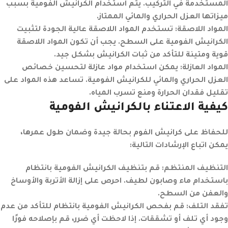
المستخدمة في التركيب. يتم استخدام الكرانيش الفومية بسبب
ميزاتها العزل الحراري والمائي الممتاز.
المواد اللاصقة
:
تستخدم المواد اللاصقة عالية الجودة لتثبيت
الكرانيش الفومية على السطح. يجب أن تكون المواد اللاصقة
قوية ومتينة للتأكد من ثبات الكرانيش بشكل جيد.
المواد العازلة
:
يمكن استخدام مواد عازلة لتحسين خصائص
العزل الحراري والمائي للكرانيش الفومية. تساعد هذه المواد على
تقليل فقدان الحرارة ومنع تسرب المياه.
كيفية الاعتناء بالكرانيش الفومية
للحفاظ على كرانيش الفوم بحالة جيدة وضمان طول عمرها،
يمكن اتباع الإرشادات التالية:
التنظيف المنتظم
:
قم بتنظيف الكرانيش الفومية بانتظام
باستخدام ماء وصابون لطيف. احرص على إزالة الأتربة والأوساخ
والعفن من السطح.
تفقد التلف
:
قم بفحص الكرانيش الفومية بانتظام للتأكد من عدم
وجود أي تلف أو تشققات. إذا لاحظت أي ضرر، قم بإصلاحه فورًا