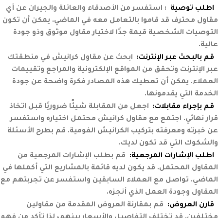
اطلب توصية
:
استفسر من الأصدقاء والعائلة والجيران عن أي
مقاول محترف قد قاموا بالتعامل معه في الماضي. يمكن أن تكون
التوصيات الشخصية قيمة جدًا لاختيار مقاول موثوق وذو جودة
عالية.
قم بالبحث عبر الإنترنت:
ابحث عن مقاول كرانيش في منطقتك
عبر الإنترنت وتحقق من المواقع الإلكترونية والمراجع وتقييمات
العملاء. يمكن أن تعطيك هذه المصادر فكرة واضحة عن جودة
الخدمة التي يقدمونها.
قم بإجراء مقابلات:
اجعل من المقابلة شيئًا ضروريًا قبل اتخاذ
قرار نهائي. اجتمع مع مقاول كرانيش محتمل اختياره واستفسر
عن خبرته ومعرفته بتركيب الكرانيش الفومية. قم بطرح الأسئلة
والشكوك التي قد تكون لديك.
اطلب الإشارات المرجعية:
قم بطلب الإشارات المرجعية من
المقاول المحتمل. قد يكون لديه قائمة بالمشاريع التي أكملها في
الماضي. تواصل مع العملاء السابقين واستفسر عن تجربتهم مع
المقاول وجودة العمل الذي أنجزه.
قارن العروض:
قم بمقارنة العروض المقدمة من مقاولين
مختلفين. قد تختلف التفاصيل والأسعار بينهم، لذا تأكد من فهم