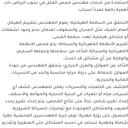
استفادة من خدمات مهندس فحص الفلل في جنوب الرياض ذات
أهمية بالغة لعدة أسباب:
التحقق من السلامة الهيكلية:
يقوم المهندس بتقييم الهيكل
العام للفيلا، مثل الجدران والسقوف، لضمان عدم وجود تشققات
أو مشاكل هيكلية تهدد سلامة المبنى.
تقييم الأنظمة الكهربائية والسباكة:
يتم فحص الأنظمة
الكهربائية والسباكة للتأكد من سلامتها وعملها السليم،
والوقاية من أي مشاكل قد تحدث.
التأكد من العوازل والعزل الحراري:
يتحقق المهندس من جودة
العوازل للحفاظ على درجة حرارة مناسبة والحد من التسربات
المائية والحرارية.
الكشف عن التلفيات والتسربات:
يمكن للمهندس كشف أي
تسربات مياه أو تلفيات في البنية التحتية والحوائط والأسقف.
إعداد تقرير شامل:
بناءً على نتائج الفحص، يتم إعداد تقرير يحدد
العيوب والمشاكل الموجودة مع توصيات للصيانة الضرورية.
الحصول على رؤية مهنية:
توفر خبرة المهندسين الفحصية نظرة
شاملة ومهنية تساعد في تحديد المشاكل حتى الصغيرة وتقديم