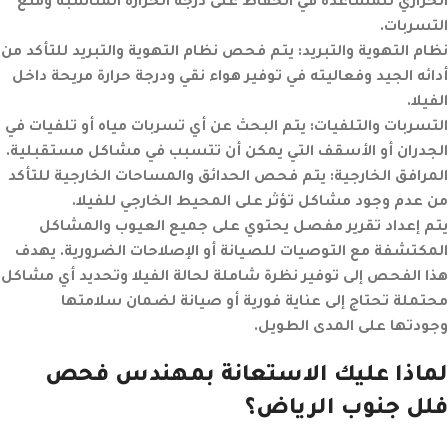
الحراري للمساعدة في الحفاظ على درجة الحرارة المناسبة ومنع
التسربات.
نظام التهوية والتبريد:
يتم فحص نظام التهوية والتبريد للتأكد من
أدائه الجيد وفعاليته في توفير هواء نقي ودرجة حرارة مريحة داخل
الفيلا.
التسربات والتلفيات:
يتم البحث عن أي تسربات مياه أو تلفيات في
الجدران أو الأسقف التي يمكن أن تتسبب في مشاكل مستقبلية.
المرافق الخارجية:
يتم فحص الحدائق والمساحات الخارجية للتأكد
من عدم وجود مشاكل تؤثر على المحيط الخارجي للفيلا.
يتم إعداد تقرير مفصل يحتوي على جميع العيوب والمشاكل
المكتشفة مع التوصيات للصيانة أو الإصلاحات الضرورية. يهدف
هذا الفحص إلى توفير نظرة شاملة لحالة الفيلا وتحديد أي مشاكل
محتملة تحتاج إلى عناية فورية أو صيانة لضمان سلامتها
وجودتها على المدى الطويل.
لماذا عليك الاستعانة بمهندس فحص
فلل جنوب الرياض؟