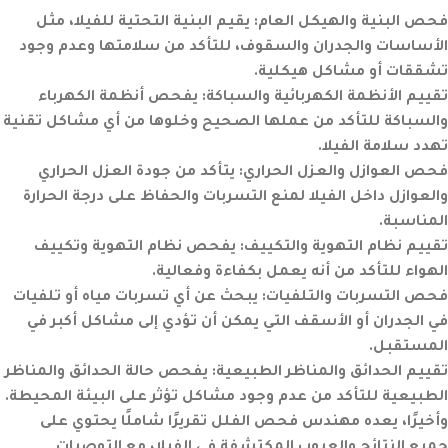
فحص البنية والهيكل العام:
يقيم البنية التحتية للفيلا، مثل
الأساسات والجدران والسقوف، للتأكد من سلامتها وعدم وجود
تشققات أو مشاكل هيكلية.
تقييم الأنظمة الكهربائية والسباكة:
يفحص أنظمة الكهرباء
والسباكة للتأكد من عملها الصحيح وخلوها من أي مشاكل تقنية
تهدد سلامة الفيلا.
فحص العوازل والعزل الحراري:
يتأكد من جودة العزل الحراري
والعوازل داخل الفيلا لمنع التسربات والحفاظ على درجة الحرارة
المناسبة.
تقييم نظام التهوية والتكييف:
يفحص نظام التهوية وتكييف
الهواء للتأكد من أنه يعمل بكفاءة وفعالية.
فحص التسربات والتلفيات:
يبحث عن أي تسربات مياه أو تلفيات
في الجدران أو الأسقف التي يمكن أن تؤدي إلى مشاكل أكبر في
المستقبل.
تقييم الحدائق والمناظر الطبيعية:
يفحص حالة الحدائق والمناظر
الطبيعية للتأكد من عدم وجود مشاكل تؤثر على البيئة المحيطة.
وأخيرًا، يعده مهندس فحص الفلل تقريرًا شاملًا يحتوي على