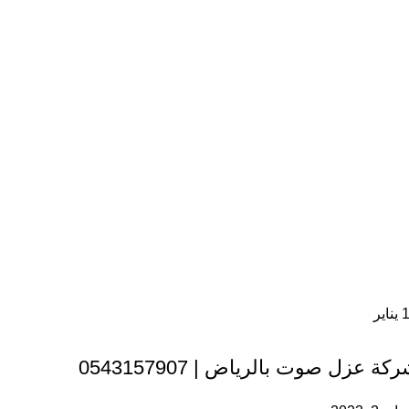
يناير
خدمات العزل
كة عزل صوت بالرياض | 0543157907