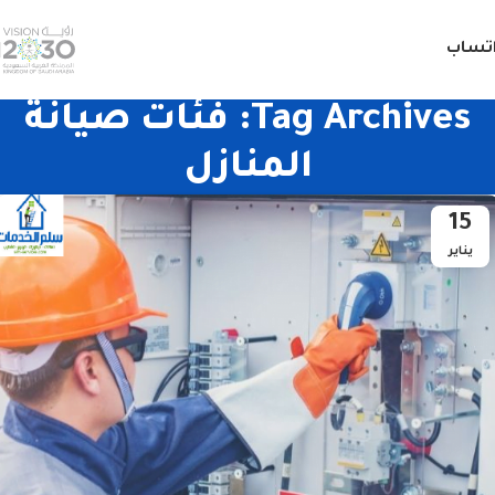
تساب
Tag Archives: فئات صيانة
المنازل
15
يناير